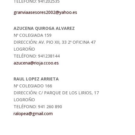
TELÉFONO: 941202535
granviaasesores2002@yahoo.es
AZUCENA QUIROGA ALVAREZ
Nº COLEGIADA 159
DIRECCIÓN: AV. PIO XII, 33 2º OFICINA 47
LOGROÑO
TELÉFONO: 941238144
azucena@rioja.ccoo.es
RAUL LOPEZ ARRIETA
Nº COLEGIADO 166
DIRECCIÓN: C/ PARQUE DE LOS LIRIOS, 17
LOGROÑO
TELÉFONO: 941 260 890
ralopea@gmail.com